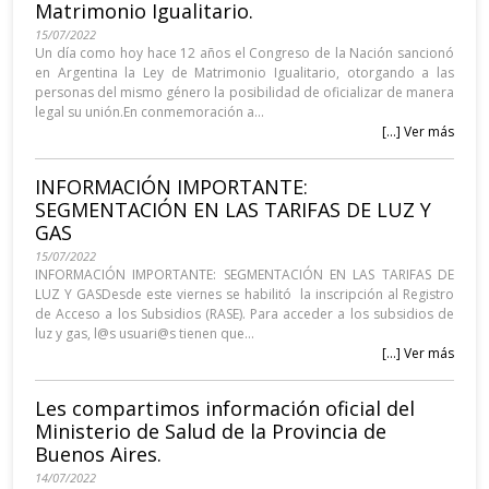
Matrimonio Igualitario.
15/07/2022
Un día como hoy hace 12 años el Congreso de la Nación sancionó
en Argentina la Ley de Matrimonio Igualitario, otorgando a las
personas del mismo género la posibilidad de oficializar de manera
legal su unión.En conmemoración a...
[...] Ver más
INFORMACIÓN IMPORTANTE:
SEGMENTACIÓN EN LAS TARIFAS DE LUZ Y
GAS
15/07/2022
INFORMACIÓN IMPORTANTE: SEGMENTACIÓN EN LAS TARIFAS DE
LUZ Y GASDesde este viernes se habilitó la inscripción al Registro
de Acceso a los Subsidios (RASE). Para acceder a los subsidios de
luz y gas, l@s usuari@s tienen que...
[...] Ver más
Les compartimos información oficial del
Ministerio de Salud de la Provincia de
Buenos Aires.
14/07/2022