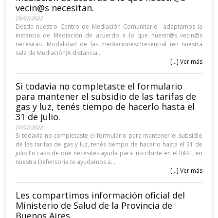
vecin@s necesitan.
29/07/2022
Desde nuestro Centro de Mediación Comunitario adaptamos la
instancia de Mediación de acuerdo a lo que nuestr@s vecin@s
necesitan. Modalidad de las mediaciones:Presencial (en nuestra
sala de Mediación)A distancia...
[...] Ver más
Si todavía no completaste el formulario
para mantener el subsidio de las tarifas de
gas y luz, tenés tiempo de hacerlo hasta el
31 de julio.
27/07/2022
Si todavía no completaste el formulario para mantener el subsidio
de las tarifas de gas y luz, tenés tiempo de hacerlo hasta el 31 de
julio.En caso de que necesites ayuda para inscribirte en el RASE, en
nuestra Defensoría te ayudamos a...
[...] Ver más
Les compartimos información oficial del
Ministerio de Salud de la Provincia de
Buenos Aires.