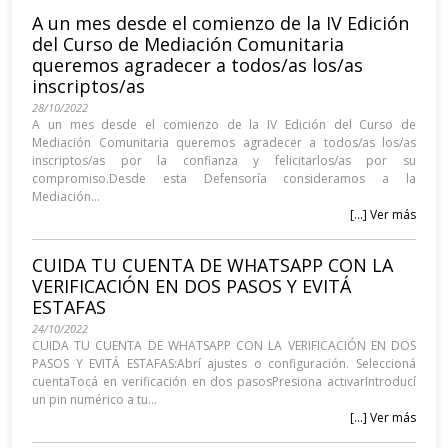
A un mes desde el comienzo de la IV Edición
del Curso de Mediación Comunitaria
queremos agradecer a todos/as los/as
inscriptos/as
28/10/2022
A un mes desde el comienzo de la IV Edición del Curso de
Mediación Comunitaria queremos agradecer a todos/as los/as
inscriptos/as por la confianza y felicitarlos/as por su
compromiso.Desde esta Defensoría consideramos a la
Mediación...
[...] Ver más
CUIDA TU CUENTA DE WHATSAPP CON LA
VERIFICACIÓN EN DOS PASOS Y EVITÁ
ESTAFAS
24/10/2022
CUIDA TU CUENTA DE WHATSAPP CON LA VERIFICACIÓN EN DOS
PASOS Y EVITÁ ESTAFAS:Abrí ajustes o configuración. Seleccioná
cuentaTocá en verificación en dos pasosPresiona activarIntroducí
un pin numérico a tu...
[...] Ver más