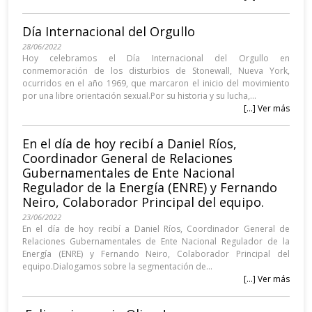
Día Internacional del Orgullo
28/06/2022
Hoy celebramos el Día Internacional del Orgullo en
conmemoración de los disturbios de Stonewall, Nueva York,
ocurridos en el año 1969, que marcaron el inicio del movimiento
por una libre orientación sexual.Por su historia y su lucha,...
[...] Ver más
En el día de hoy recibí a Daniel Ríos,
Coordinador General de Relaciones
Gubernamentales de Ente Nacional
Regulador de la Energía (ENRE) y Fernando
Neiro, Colaborador Principal del equipo.
23/06/2022
En el día de hoy recibí a Daniel Ríos, Coordinador General de
Relaciones Gubernamentales de Ente Nacional Regulador de la
Energía (ENRE) y Fernando Neiro, Colaborador Principal del
equipo.Dialogamos sobre la segmentación de...
[...] Ver más