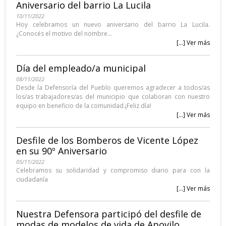
Aniversario del barrio La Lucila
10/11/2022
Hoy celebramos un nuevo aniversario del barrio La Lucila.
¿Conocés el motivo del nombre...
[...] Ver más
Día del empleado/a municipal
08/11/2022
Desde la Defensoría del Pueblo queremos agradecer a todos/as
los/as trabajadores/as del municipio que colaboran con nuestro
equipo en beneficio de la comunidad.¡Feliz día!
[...] Ver más
Desfile de los Bomberos de Vicente López
en su 90º Aniversario
05/11/2022
Celebramos su solidaridad y compromiso diario para con la
ciudadanía
[...] Ver más
Nuestra Defensora participó del desfile de
modas de modelos de vida de Apovilo