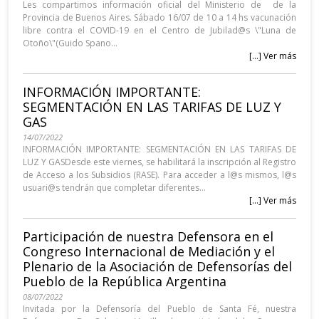
Les compartimos información oficial del Ministerio de de la
Provincia de Buenos Aires. Sábado 16/07 de 10 a 14 hs vacunación
libre contra el COVID-19 en el Centro de Jubilad@s \"Luna de
Otoño\"(Guido Spano...
[...] Ver más
INFORMACIÓN IMPORTANTE:
SEGMENTACIÓN EN LAS TARIFAS DE LUZ Y
GAS
14/07/2022
INFORMACIÓN IMPORTANTE: SEGMENTACIÓN EN LAS TARIFAS DE
LUZ Y GASDesde este viernes, se habilitará la inscripción al Registro
de Acceso a los Subsidios (RASE). Para acceder a l@s mismos, l@s
usuari@s tendrán que completar diferentes...
[...] Ver más
Participación de nuestra Defensora en el
Congreso Internacional de Mediación y el
Plenario de la Asociación de Defensorías del
Pueblo de la República Argentina
08/07/2022
Invitada por la Defensoría del Pueblo de Santa Fé, nuestra