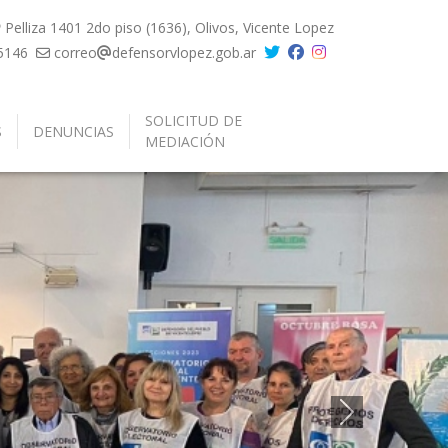
Pelliza 1401 2do piso (1636), Olivos, Vicente Lopez
5146
correo
defensorvlopez.gob.ar
SOLICITUD DE
S
DENUNCIAS
MEDIACIÓN
Siguiente