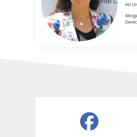
así c
Aboga
Derec