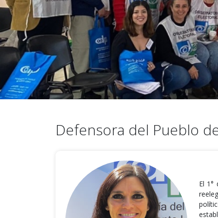
Defensora del Pueblo d
El 1°
reele
polít
estab