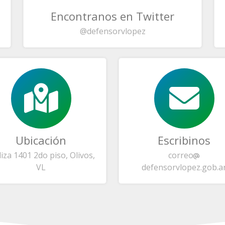
Encontranos en Twitter
@defensorvlopez
Ubicación
Escribinos
liza 1401 2do piso, Olivos,
correo
VL
defensorvlopez.gob.a